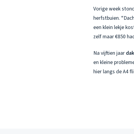
Vorige week stond 
herfstbuien. “Dach
een klein lekje ko
zelf maar €850 ha
Na vijftien jaar
dak
en kleine problem
hier langs de A4 f