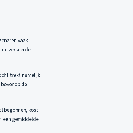
igenaren vaak
t de verkeerde
ocht trekt namelijk
e bovenop de
aal begonnen, kost
van een gemiddelde