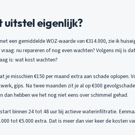
 uitstel eigenlijk?
 met een gemiddelde WOZ-waarde van €314.000, zie ik huise
 vraag: nu repareren of nog even wachten? Volgens mij is da
raag is: wat kost wachten?
aat je misschien €150 per maand extra aan schade oplopen. V
utwerk, gips. Na twee maanden zit je al op €300 gevolgschad
En dan hebben we het nog niet eens over schimmel gehad.
art binnen 24 tot 48 uur bij actieve waterinfiltratie. Eenm
2.000 tot €5.000 extra. Dat is meer dan vier keer de kosten 