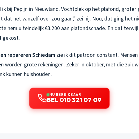
ik bij Pepijn in Nieuwland. Vochtplek op het plafond, grote
t dat het vanzelf over zou gaan,” zei hij. Nou, dat ging het n
stte hem uiteindelijk €3.200 aan plafondschade. En dat terwij
d gekost.
en repareren Schiedam
zie ik dit patroon constant. Mensen
en worden grote rekeningen. Zeker in oktober, met die zuid
link kunnen huishouden.
NU BEREIKBAAR
BEL 010 321 07 09