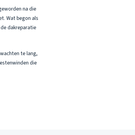
r geworden na die
iet. Wat begon als
l de dakreparatie
 wachten te lang,
westenwinden die