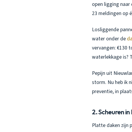
open ligging naar 
23 meldingen op é
Losliggende pannen
water onder de
d
vervangen: €130 to
waterlekkage is? T
Pepijn uit Nieuwl
storm. Nu heb ik 
preventie, in plaa
2. Scheuren i
Platte daken zijn 