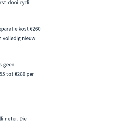
rst-dooi cycli
eparatie kost €260
en volledig nieuw
s geen
255 tot €280 per
llimeter. Die