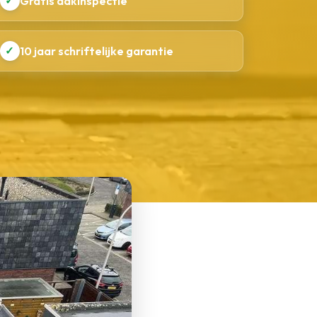
✓
Gratis dakinspectie
✓
10 jaar schriftelijke garantie