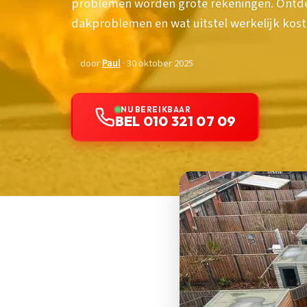
problemen worden grote rekeningen. Ontd
dakproblemen en wat uitstel werkelijk kost
door
Paul
· 30 oktober 2025
NU BEREIKBAAR
BEL 010 321 07 09