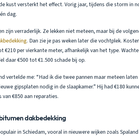
de kust versterkt het effect. Vorig jaar, tijdens die storm in 
én dag.
 zijn verraderlijk. Ze lekken niet meteen, maar bij de volgen
akbedekking
. Dan zie je pas weken later die vochtplek. Kost
t €210 per vierkante meter, afhankelijk van het type. Wachte
el daar €500 tot €1.500 schade bij op.
and vertelde me: “Had ik die twee pannen maar meteen laten
nieuwe gipsplaten nodig in de slaapkamer.” Hij had €180 kunn
ts van €850 aan reparaties.
n bitumen dakbedekking
populair in Schiedam, vooral in nieuwere wijken zoals Spalan