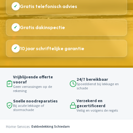
✓
Gratis telefonisch advies
✓
Gratis dakinspectie
✓
10 jaar schriftelijke garantie
Vrijblijvende offerte
24/7 bereikbaar
vooraf
Spoeddienst bij lekkage en
Geen verrassingen op de
schade
rekening
Verzekerd en
Snelle noodreparaties
gecertificeerd
Bij acute lekkage of
stormschade
Veilig en volgens de regels
Home
Services
Dakbedekking Schiedam