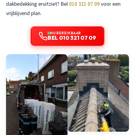
dakbedekking eruitziet? Bel
010 321 07 09
voor een
vrijblijvend plan.
NU BEREIKBAAR
BEL 010 321 07 09