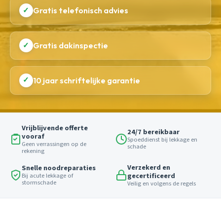
✓
Gratis telefonisch advies
✓
Gratis dakinspectie
✓
10 jaar schriftelijke garantie
Vrijblijvende offerte
24/7 bereikbaar
vooraf
Spoeddienst bij lekkage en
Geen verrassingen op de
schade
rekening
Verzekerd en
Snelle noodreparaties
gecertificeerd
Bij acute lekkage of
stormschade
Veilig en volgens de regels