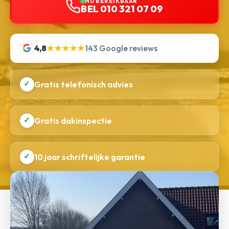
NU BEREIKBAAR
BEL 010 321 07 09
4,8
★★★★★
143 Google reviews
✓
Gratis telefonisch advies
✓
Gratis dakinspectie
✓
10 jaar schriftelijke garantie