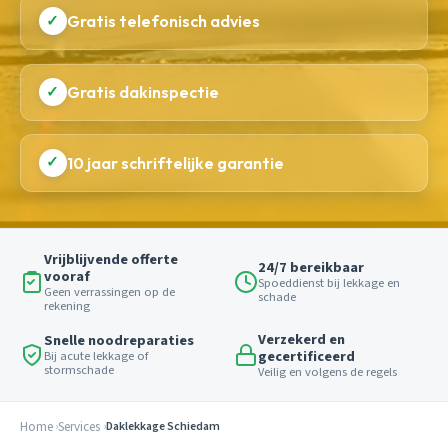
✓
Gratis telefonisch advies
✓
Gratis dakinspectie
✓
10 jaar schriftelijke garantie
Vrijblijvende offerte
24/7 bereikbaar
vooraf
Spoeddienst bij lekkage en
Geen verrassingen op de
schade
rekening
Verzekerd en
Snelle noodreparaties
gecertificeerd
Bij acute lekkage of
stormschade
Veilig en volgens de regels
Home
Services
Daklekkage Schiedam