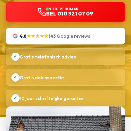
NU BEREIKBAAR
BEL 010 321 07 09
4,8
★★★★★
143 Google reviews
✓
Gratis telefonisch advies
✓
Gratis dakinspectie
✓
10 jaar schriftelijke garantie