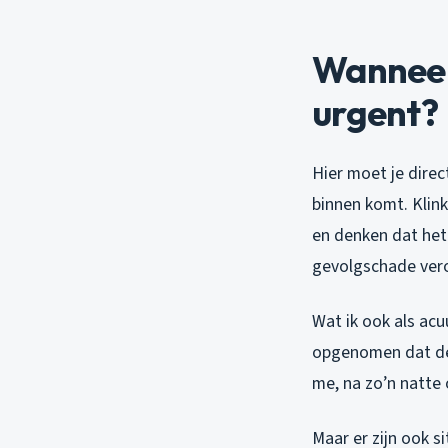
Wanneer
urgent?
Hier moet je direc
binnen komt. Klin
en denken dat het
gevolgschade veroo
Wat ik ook als acu
opgenomen dat de 
me, na zo’n natte 
Maar er zijn ook s