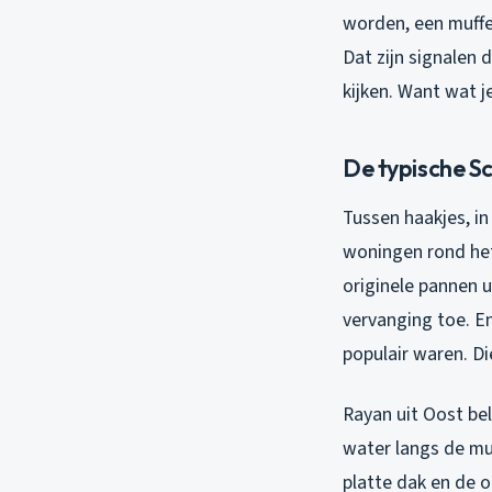
worden, een muffe 
Dat zijn signalen 
kijken. Want wat je
De typische 
Tussen haakjes, i
woningen rond he
originele pannen u
vervanging toe. E
populair waren. D
Rayan uit Oost be
water langs de muu
platte dak en de o