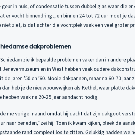
geur in huis, of condensatie tussen dubbel glas waar die er 
dat er vocht binnendringt, en binnen 24 tot 72 uur moet je da
 niet ziet, is dat achter die vochtplek vaak een veel groter p
Schiedamse dakproblemen
n Schiedam zie ik bepaalde problemen vaker dan in andere pla
t Jenevermuseum en in West hebben vaak oudere dakconstr
it de jaren ’50 en ’60. Mooie dakpannen, maar na 60-70 jaar z
n dan heb je de nieuwbouwwijken als Kethel, waar platte da
ie hebben vaak na 20-25 jaar aandacht nodig.
lde me vorige maand omdat hij dacht dat zijn dakgoot versto
r naar beneden,” zei hij. Toen ik kwam kijken, bleek de aanslu
pstaande rand compleet los te zitten. Gelukkig hadden we he