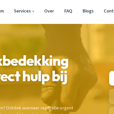
am
Services
Over
FAQ
Blogs
Cont
kbedekking
ct hulp bij
dam? Ontdek wanneer reparatie urgent