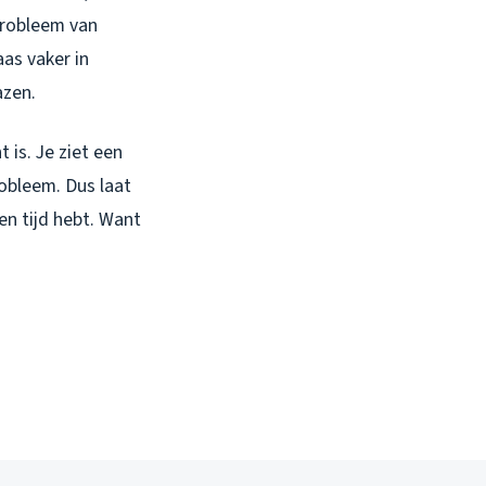
probleem van
aas vaker in
azen.
is. Je ziet een
robleem. Dus laat
en tijd hebt. Want