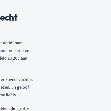
 echt
er actief naar
emmer neerzetten
deld €3.200 aan
er zoveel vocht is
iezen. En geloof
e lief is.
lekken die groter