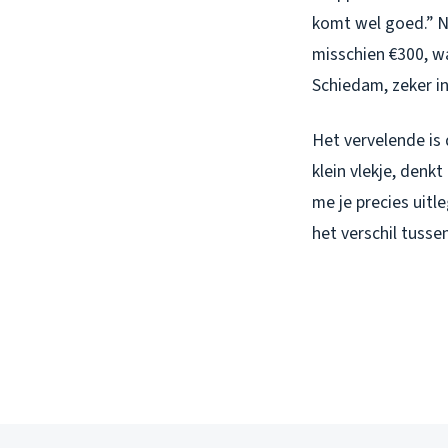
komt wel goed.” N
misschien €300, wa
Schiedam, zeker i
Het vervelende is
klein vlekje, denk
me je precies uit
het verschil tusse