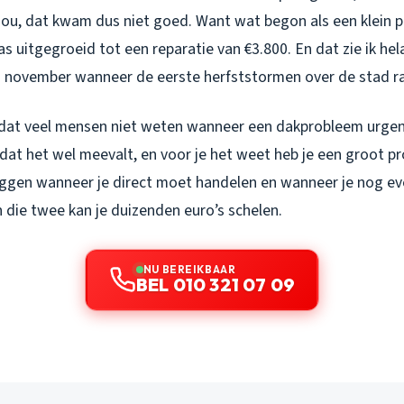
ou, dat kwam dus niet goed. Want wat begon als een klein 
s uitgegroeid tot een reparatie van €3.800. En dat zie ik hel
n november wanneer de eerste herfststormen over de stad r
 dat veel mensen niet weten wanneer een dakprobleem urgent 
t dat het wel meevalt, en voor je het weet heb je een groot p
leggen wanneer je direct moet handelen en wanneer je nog ev
n die twee kan je duizenden euro’s schelen.
NU BEREIKBAAR
BEL 010 321 07 09