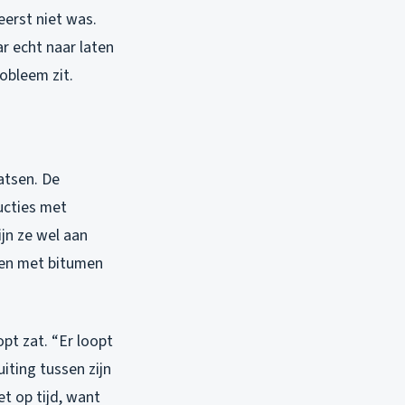
eerst niet was.
ar echt naar laten
robleem zit.
atsen. De
ucties met
ijn ze wel aan
ken met bitumen
pt zat. “Er loopt
iting tussen zijn
t op tijd, want