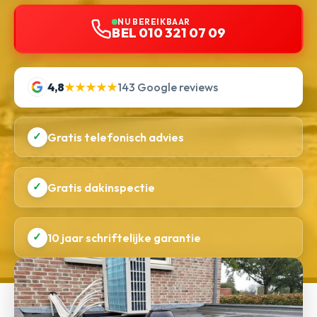
NU BEREIKBAAR
BEL 010 321 07 09
4,8
★★★★★
143 Google reviews
✓
Gratis telefonisch advies
✓
Gratis dakinspectie
✓
10 jaar schriftelijke garantie