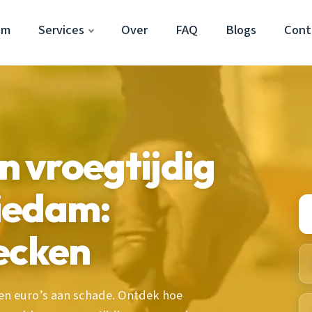
am
Services
Over
FAQ
Blogs
Cont
 vroegtijdig
iedam:
ecken
en euro’s aan schade. Ontdek hoe