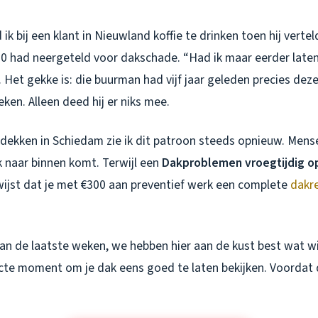
k bij een klant in Nieuwland koffie te drinken toen hij vertel
0 had neergeteld voor dakschade. “Had ik maar eerder laten k
 Het gekke is: die buurman had vijf jaar geleden precies deze
eken. Alleen deed hij er niks mee.
akdekken in Schiedam zie ik dit patroon steeds opnieuw. Men
jk naar binnen komt. Terwijl een
Dakproblemen vroegtijdig 
twijst dat je met €300 aan preventief werk een complete
dakr
an de laatste weken, we hebben hier aan de kust best wat wi
fecte moment om je dak eens goed te laten bekijken. Voordat 