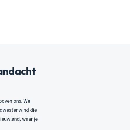
andacht
 boven ons. We
uidwestenwind die
Nieuwland, waar je