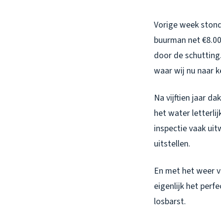
Vorige week stond i
buurman net €8.00
door de schutting.
waar wij nu naar k
Na vijftien jaar d
het water letterli
inspectie vaak ui
uitstellen.
En met het weer v
eigenlijk het per
losbarst.