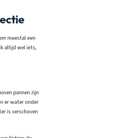
ectie
eem meestal een
 altijd wel iets,
hoven pannen zijn
kan er water onder
ter is verschoven