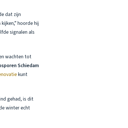
de dat zijn
ijken,” hoorde hij
lfde signalen als
sen wachten tot
opsporen Schiedam
enovatie
kunt
nd gehad, is dit
de winter echt