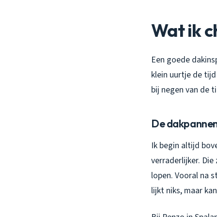
Wat ik c
Een goede dakinsp
klein uurtje de tij
bij negen van de t
De dakpannen
Ik begin altijd bo
verraderlijker. Di
lopen. Vooral na s
lijkt niks, maar k