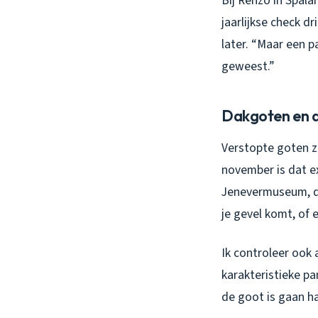
Bij Renzo in Spala
jaarlijkse check dr
later. “Maar een 
geweest.”
Dakgoten en 
Verstopte goten z
november is dat ex
Jenevermuseum, di
je gevel komt, of 
Ik controleer ook 
karakteristieke pa
de goot is gaan ha