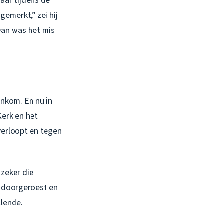
jaar tijdens de
gemerkt,” zei hij
Dan was het mis
nkom. En nu in
Kerk en het
verloopt en tegen
 zeker die
jn doorgeroest en
llende.