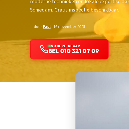
moderne technieken en lokale expertise da
Schiedam. Gratis inspectie beschikbaar.
door
Paul
· 16 november 2025
NU BEREIKBAAR
BEL 010 321 07 09