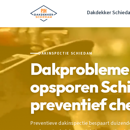
Dakdekker Schied
DAKINSPECTIE SCHIEDAM
Dakproblemen
opsporen Sch
preventief ch
Preventieve dakinspectie bespaart duizend