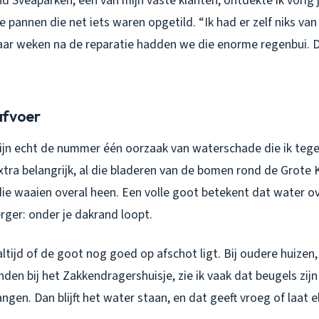
nd Sveaparken, een van mijn vaste klanten, ontdekte ik vorig 
ie pannen die net iets waren opgetild. “Ik had er zelf niks van 
paar weken na de reparatie hadden we die enorme regenbui. 
afvoer
ijn echt de nummer één oorzaak van waterschade die ik tege
tra belangrijk, al die bladeren van de bomen rond de Grote 
e waaien overal heen. Een volle goot betekent dat water o
erger: onder je dakrand loopt.
altijd of de goot nog goed op afschot ligt. Bij oudere huizen,
nden bij het Zakkendragershuisje, zie ik vaak dat beugels zi
ngen. Dan blijft het water staan, en dat geeft vroeg of laat e