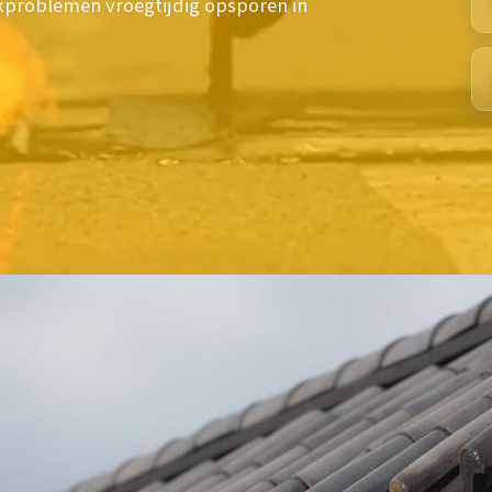
kproblemen vroegtijdig opsporen in