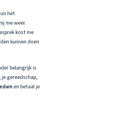
oon het
hij me weer.
gesprek kost me
adden kunnen doen
der belangrijk is
s, je gereedschap,
iedam
en betaal je