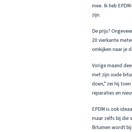
mee. Ik heb EPDM-
zijn.
De prijs? Ongevee
20 vierkante meter
omkijken naar je d
Vorige maand deed 
met zijn oude bitu
doen,” zei hij toe
reparaties en nie
EPDM is ook ideaal
maar zelfs bij die
Bitumen wordt bij 