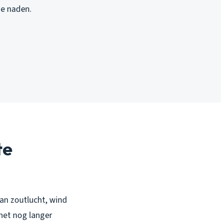
de naden.
te
van zoutlucht, wind
 het nog langer