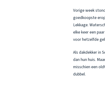
Vorige week stond 
goedkoopste erop,”
Lekkage. Watersch
elke keer een paa
voor hetzelfde gel
Als dakdekker in S
dan hun huis. Maar
misschien een oldt
dubbel.