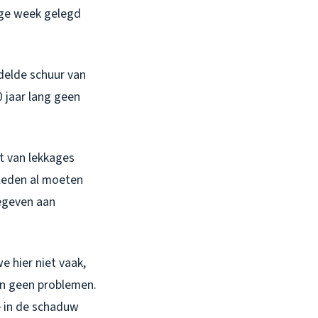
rige week gelegd
delde schuur van
0 jaar lang geen
st van lekkages
eleden al moeten
gegeven aan
e hier niet vaak,
ten geen problemen.
ie in de schaduw