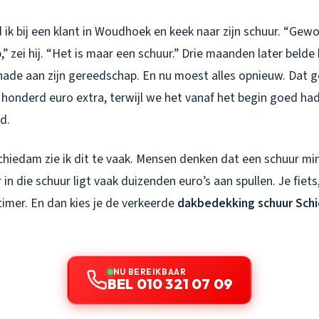
ik bij een klant in Woudhoek en keek naar zijn schuur. “Gew
 zei hij. “Het is maar een schuur.” Drie maanden later belde 
ade aan zijn gereedschap. En nu moest alles opnieuw. Dat 
r honderd euro extra, terwijl we het vanaf het begin goed h
d.
chiedam zie ik dit te vaak. Mensen denken dat een schuur min
 in die schuur ligt vaak duizenden euro’s aan spullen. Je fiet
imer. En dan kies je de verkeerde
dakbedekking schuur Sch
NU BEREIKBAAR
BEL 010 321 07 09