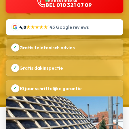
NU BEREIKBAAR
BEL 010 321 07 09
4,8
★★★★★
143 Google reviews
✓
Gratis telefonisch advies
✓
Gratis dakinspectie
✓
10 jaar schriftelijke garantie